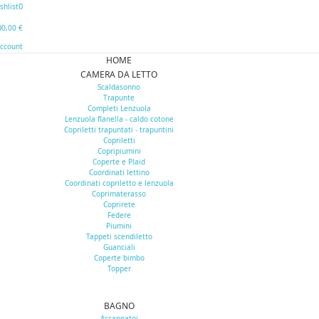
0
shlist
0
0,00 €
Account
HOME
CAMERA DA LETTO
Scaldasonno
Trapunte
Completi Lenzuola
Lenzuola flanella - caldo cotone
Copriletti trapuntati - trapuntini
Copriletti
Copripiumini
Coperte e Plaid
Coordinati lettino
Coordinati copriletto e lenzuola
Coprimaterasso
Coprirete
Federe
Piumini
Tappeti scendiletto
Guanciali
Coperte bimbo
Topper
BAGNO
Accappatoi