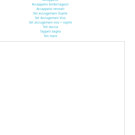
Accappatoi bimbi/ragazzi
Accappatoi neonati
Set asciugamani Ospite
Set Asciugamani Viso
Set asciugamani viso + ospite
Teli doccia
Tappeti bagno
Teli mare