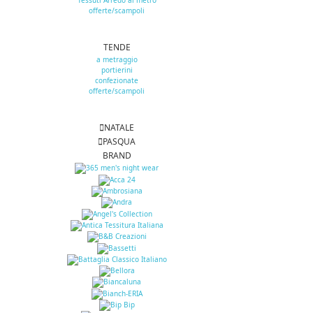
Tessuti Arredo al metro
offerte/scampoli
TENDE
a metraggio
portierini
confezionate
offerte/scampoli
NATALE
PASQUA
BRAND