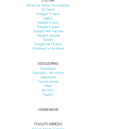
CUCINA
Servizi da tavola con tovaglioli
Set Centri
Tovaglie 12 posti
Tappeti
Tovaglie 4 posti
Tovaglie 6 posti
Tovaglie Anti macchia
Tovaglie rotonde
Runner
Tovaglie da 18 posti
Strofinacci e Grembiuli
SOGGIORNO
Copridivani
Copritutto - Teli arredo
Copritavolo
Cuscini arredo
Plaid
Set Centri
Tappeti
HOMEWEAR
TESSUTI ARREDO