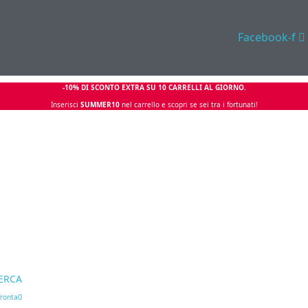
Facebook-f
-10% DI SCONTO EXTRA SU 10 CARRELLI AL GIORNO.
Inserisci
SUMMER10
nel carrello e scopri se sei tra i fortunati!
ERCA
0
ronta