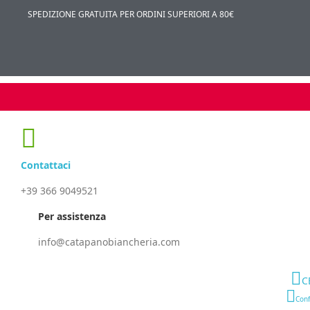
SPEDIZIONE GRATUITA PER ORDINI SUPERIORI A 80€
Contattaci
+39 366 9049521
Per assistenza
info@catapanobiancheria.com
C
Conf