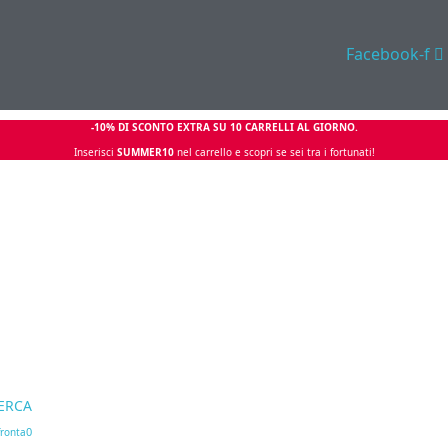
Facebook-f
-10% DI SCONTO EXTRA SU 10 CARRELLI AL GIORNO.
Inserisci
SUMMER10
nel carrello e scopri se sei tra i fortunati!
ERCA
0
ronta