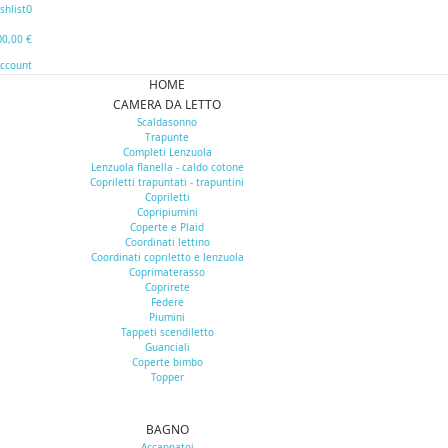
0
shlist
0
0,00 €
Account
HOME
CAMERA DA LETTO
Scaldasonno
Trapunte
Completi Lenzuola
Lenzuola flanella - caldo cotone
Copriletti trapuntati - trapuntini
Copriletti
Copripiumini
Coperte e Plaid
Coordinati lettino
Coordinati copriletto e lenzuola
Coprimaterasso
Coprirete
Federe
Piumini
Tappeti scendiletto
Guanciali
Coperte bimbo
Topper
BAGNO
Accappatoi