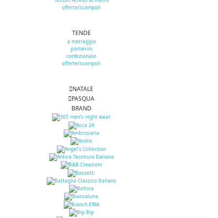
Tessuti Arredo al metro
offerte/scampoli
TENDE
a metraggio
portierini
confezionate
offerte/scampoli
NATALE
PASQUA
BRAND