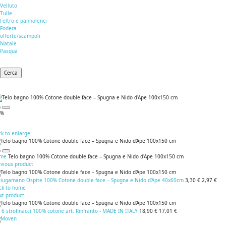
Velluto
Tulle
Feltro e pannolenci
Fodera
offerte/scampoli
Natale
Pasqua
Cerca
0%
ck to enlarge
me
Telo bagno 100% Cotone double face – Spugna e Nido d'Ape 100x150 cm
evious product
ciugamano Ospite 100% Cotone double face – Spugna e Nido d'Ape 40x60cm
3,30 €
2,97 €
ck to home
xt product
 6 strofinacci 100% cotone art. Rinfranto - MADE IN ITALY
18,90 €
17,01 €