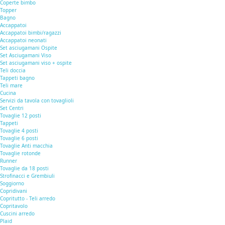
Coperte bimbo
Topper
Bagno
Accappatoi
Accappatoi bimbi/ragazzi
Accappatoi neonati
Set asciugamani Ospite
Set Asciugamani Viso
Set asciugamani viso + ospite
Teli doccia
Tappeti bagno
Teli mare
Cucina
Servizi da tavola con tovaglioli
Set Centri
Tovaglie 12 posti
Tappeti
Tovaglie 4 posti
Tovaglie 6 posti
Tovaglie Anti macchia
Tovaglie rotonde
Runner
Tovaglie da 18 posti
Strofinacci e Grembiuli
Soggiorno
Copridivani
Copritutto - Teli arredo
Copritavolo
Cuscini arredo
Plaid