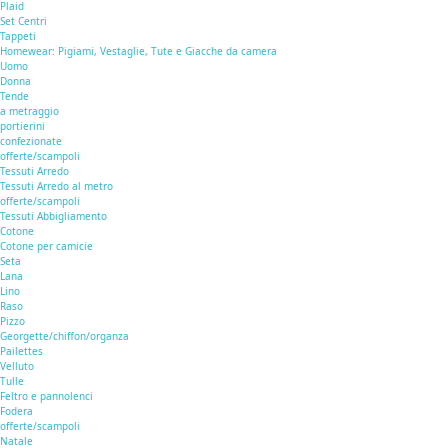
Plaid
Set Centri
Tappeti
Homewear: Pigiami, Vestaglie, Tute e Giacche da camera
Uomo
Donna
Tende
a metraggio
portierini
confezionate
offerte/scampoli
Tessuti Arredo
Tessuti Arredo al metro
offerte/scampoli
Tessuti Abbigliamento
Cotone
Cotone per camicie
Seta
Lana
Lino
Raso
Pizzo
Georgette/chiffon/organza
Pailettes
Velluto
Tulle
Feltro e pannolenci
Fodera
offerte/scampoli
Natale