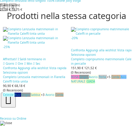
Completo lenzuola letto singolo 100% cotone Jolly Volga
(
0
Recensioni
)
25,00 €
18,75 €
Prodotti nella stessa categoria
-20%
-25%
Confronta
Aggiungi alla wishlist
Vista rapi
Seleziona opzioni
Affrettati! I Saldi terminano in
Completo copripiumino matrimoniale Caleff
Giorni
Ore
Min
Sec
in percalle
Confronta
Aggiungi alla wishlist
Vista rapida
151,90 €
121,52 €
Seleziona opzioni
(
0
Recensioni
)
Completo Lenzuola matrimoniali in Flanella
ROSA
Grigio
Avorio
Perla
+5
Corda
Avio
Caleffi tinta unita
NATURALE
GIADA
90,90 €
68,18 €
(
0
Recensioni
)
Celeste
BLU
Grigio
Sabbia
+3
Avorio
Corda
Recesso su Ordine