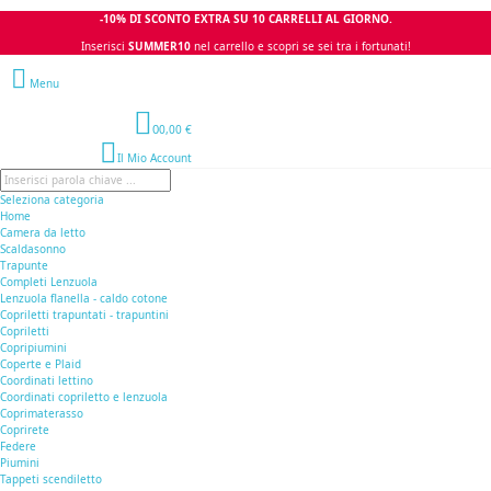
-10% DI SCONTO EXTRA SU 10 CARRELLI AL GIORNO.
Inserisci
SUMMER10
nel carrello e scopri se sei tra i fortunati!
Menu
0
0,00 €
Il Mio Account
Seleziona categoria
Home
Camera da letto
Scaldasonno
Trapunte
Completi Lenzuola
Lenzuola flanella - caldo cotone
Copriletti trapuntati - trapuntini
Copriletti
Copripiumini
Coperte e Plaid
Coordinati lettino
Coordinati copriletto e lenzuola
Coprimaterasso
Coprirete
Federe
Piumini
Tappeti scendiletto