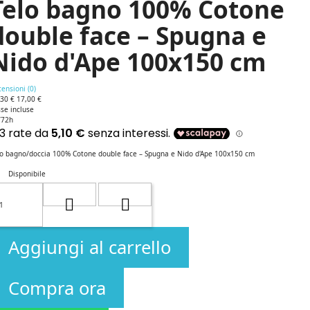
Telo bagno 100% Cotone
double face – Spugna e
Nido d'Ape 100x150 cm
ensioni (
0
)
,30 €
17,00 €
se incluse
/72h
lo bagno/doccia 100% Cotone double face – Spugna e Nido d'Ape 100x150 cm
Disponibile
Aggiungi al carrello
Compra ora