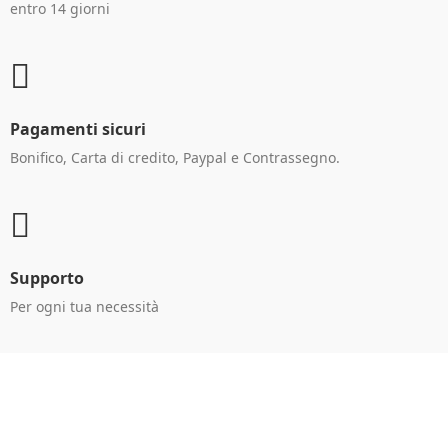
entro 14 giorni
Pagamenti sicuri
Bonifico, Carta di credito, Paypal e Contrassegno.
Supporto
Per ogni tua necessità
Ricevi le offerte in anteprima!
Iscriviti alla newsletter per restare aggiornato sulle
nostre promo esclusive e riceverai un buono sconto del