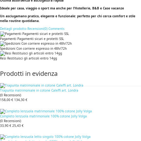
Ottima assorbenza e asciugatura rapida
Ideale per casa, viaggio o sport ma anche per l’Hotellerie, B&B e Case vacanze
Un asciugamano pratico, elegante e funzionale: perfetto per chi cerca comfort e stile
nella routine quotidiana.
Dettagli prodotto
Recensioni(0)
Comments
Pagamenti Pagamenti sicuri e protetti SSL
Spedizioni Con corriere espresso in 48h/72h
Resi Restituisci gli articoli entro 14gg
Prodotti in evidenza
Trapunta matrimoniale in cotone Caleffi art. Londra
(
0
Recensioni
)
158,00 €
134,30 €
Completo lenzuola matrimoniale 100% cotone Jolly Volga
(
0
Recensioni
)
33,90 €
25,43 €