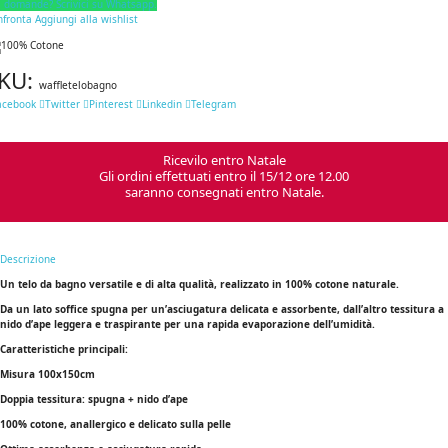
i domande? Scrivici su Whatsapp.
nfronta
Aggiungi alla wishlist
KU:
waffletelobagno
acebook
Twitter
Pinterest
Linkedin
Telegram
Ricevilo entro Natale
Gli ordini effettuati entro il 15/12 ore 12.00
saranno consegnati entro Natale.
Descrizione
Un telo da bagno versatile e di alta qualità, realizzato in 100% cotone naturale.
Da un lato soffice spugna per un’asciugatura delicata e assorbente, dall’altro tessitura a
nido d’ape leggera e traspirante per una rapida evaporazione dell’umidità.
Caratteristiche principali:
Misura 100x150cm
Doppia tessitura: spugna + nido d’ape
100% cotone, anallergico e delicato sulla pelle