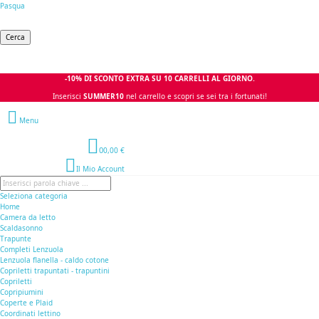
Pasqua
Cerca
-10% DI SCONTO EXTRA SU 10 CARRELLI AL GIORNO.
Inserisci
SUMMER10
nel carrello e scopri se sei tra i fortunati!
Menu
0
0,00 €
Il Mio Account
Seleziona categoria
Home
Camera da letto
Scaldasonno
Trapunte
Completi Lenzuola
Lenzuola flanella - caldo cotone
Copriletti trapuntati - trapuntini
Copriletti
Copripiumini
Coperte e Plaid
Coordinati lettino