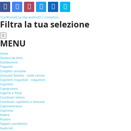
Confronta
0
La mia wishlist
0
Contattaci
Filtra la tua selezione
MENU
Home
Camera da letto
Scaldasonno
Trapunte
Completi Lenzuola
Lenzuola flanella - caldo cotone
Copriletti trapuntati - trapuntini
Copriletti
Copripiumini
Coperte e Plaid
Coordinati lettino
Coordinati copriletto e lenzuola
Coprimaterasso
Coprirete
Federe
Piumini
Tappeti scendiletto
Guanciali