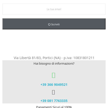
5% sul primo ordine.
Iscriviti
Via Libertà 81/83, Portici (NA) - p.iva: 10831801211
Hai bisogno di informazioni?
+39 366 9049521​
+39 081 7763335
Pagamenti Sicuri al 100%