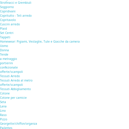
Strofinacci e Grembiuli
Soggiorno
Copridivani
Copritutto - Teli arredo
Copritavolo
Cuscini arredo
Plaid
Set Centri
Tappeti
Homewear: Pigiami, Vestaglie, Tute e Giacche da camera
Uomo
Donna
Tende
a metraggio
portierini
confezionate
offerte/scampoli
Tessuti Arredo
Tessuti Arredo al metro
offerte/scampoli
Tessuti Abbigliamento
Cotone
Cotone per camicie
Seta
Lana
Lino
Raso
Pizzo
Georgette/chiffon/organza
Pailettes