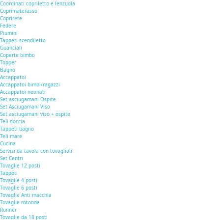
Coordinati copriletto e lenzuola
Coprimaterasso
Coprirete
Federe
Piumini
Tappeti scendiletto
Guanciali
Coperte bimbo
Topper
Bagno
Accappatoi
Accappatoi bimbi/ragazzi
Accappatoi neonati
Set asciugamani Ospite
Set Asciugamani Viso
Set asciugamani viso + ospite
Teli doccia
Tappeti bagno
Teli mare
Cucina
Servizi da tavola con tovaglioli
Set Centri
Tovaglie 12 posti
Tappeti
Tovaglie 4 posti
Tovaglie 6 posti
Tovaglie Anti macchia
Tovaglie rotonde
Runner
Tovaglie da 18 posti