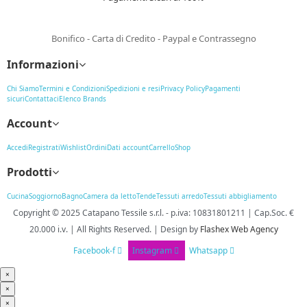
Bonifico - Carta di Credito - Paypal e Contrassegno
Informazioni
Chi Siamo
Termini e Condizioni
Spedizioni e resi
Privacy Policy
Pagamenti
sicuri
Contattaci
Elenco Brands
Account
Accedi
Registrati
Wishlist
Ordini
Dati account
Carrello
Shop
Prodotti
Cucina
Soggiorno
Bagno
Camera da letto
Tende
Tessuti arredo
Tessuti abbigliamento
Copyright © 2025
Catapano Tessile s.r.l.
-
p.iva: 10831801211 | Cap.Soc. €
20.000 i.v. | All Rights Reserved. | Design
by
Flashex Web Agency
Facebook-f
Instagram
Whatsapp
×
×
×