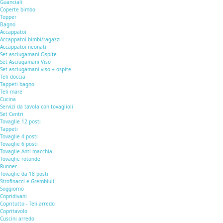
Guanciali
Coperte bimbo
Topper
Bagno
Accappatoi
Accappatoi bimbi/ragazzi
Accappatoi neonati
Set asciugamani Ospite
Set Asciugamani Viso
Set asciugamani viso + ospite
Teli doccia
Tappeti bagno
Teli mare
Cucina
Servizi da tavola con tovaglioli
Set Centri
Tovaglie 12 posti
Tappeti
Tovaglie 4 posti
Tovaglie 6 posti
Tovaglie Anti macchia
Tovaglie rotonde
Runner
Tovaglie da 18 posti
Strofinacci e Grembiuli
Soggiorno
Copridivani
Copritutto - Teli arredo
Copritavolo
Cuscini arredo