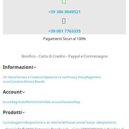
+39 366 9049521​
+39 081 7763335
Pagamenti Sicuri al 100%
Bonifico - Carta di Credito - Paypal e Contrassegno
Informazioni
Chi Siamo
Termini e Condizioni
Spedizioni e resi
Privacy Policy
Pagamenti
sicuri
Contattaci
Elenco Brands
Account
Accedi
Registrati
Wishlist
Ordini
Dati account
Carrello
Shop
Prodotti
Cucina
Soggiorno
Bagno
Camera da letto
Tende
Tessuti arredo
Tessuti abbigliamento