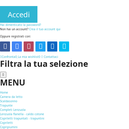
Accedi
Hai dimenticato la password?
Non hai un account?
Crea il tuo account qui
Oppure registrati con:
Confronta
0
La mia wishlist
0
Contattaci
Filtra la tua selezione
MENU
Home
Camera da letto
Scaldasonno
Trapunte
Completi Lenzuola
Lenzuola flanella - caldo cotone
Copriletti trapuntati - trapuntini
Copriletti
Copripiumini