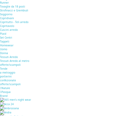
Runner
Tovaglie da 18 posti
Strofinacci e Grembiuli
Soggiorno
Copridivani
Copritutto - Teli arredo
Copritavolo
Cuscini arredo
Plaid
Set Centri
Tappeti
Homewear
Uomo
Donna
Tessuti Arredo
Tessuti Arredo al metro
offerte/scampoli
Tende
a metraggio
portierini
confezionate
offerte/scampoli
Natale
Pasqua
Brand