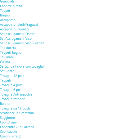
Guanciali
Coperte bimbo
Topper
Bagno
Accappatoi
Accappatoi bimbi/ragazzi
Accappatoi neonati
Set asciugamani Ospite
Set Asciugamani Viso
Set asciugamani viso + ospite
Teli doccia
Tappeti bagno
Teli mare
Cucina
Servizi da tavola con tovaglioli
Set Centri
Tovaglie 12 posti
Tappeti
Tovaglie 4 posti
Tovaglie 6 posti
Tovaglie Anti macchia
Tovaglie rotonde
Runner
Tovaglie da 18 posti
Strofinacci e Grembiuli
Soggiorno
Copridivani
Copritutto - Teli arredo
Copritavolo
Cuscini arredo