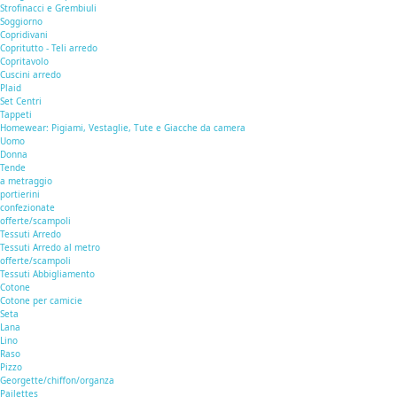
Strofinacci e Grembiuli
Soggiorno
Copridivani
Copritutto - Teli arredo
Copritavolo
Cuscini arredo
Plaid
Set Centri
Tappeti
Homewear: Pigiami, Vestaglie, Tute e Giacche da camera
Uomo
Donna
Tende
a metraggio
portierini
confezionate
offerte/scampoli
Tessuti Arredo
Tessuti Arredo al metro
offerte/scampoli
Tessuti Abbigliamento
Cotone
Cotone per camicie
Seta
Lana
Lino
Raso
Pizzo
Georgette/chiffon/organza
Pailettes