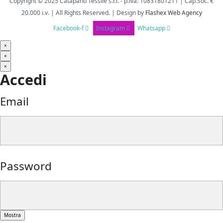
Copyright © 2025
Catapano Tessile s.r.l.
-
p.iva: 10831801211 | Cap.Soc. €
20.000 i.v. | All Rights Reserved. | Design
by
Flashex Web Agency
Facebook-f
Instagram
Whatsapp
×
×
×
Accedi
Email
Password
Mostra