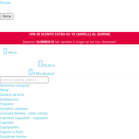
Pasqua
Cerca
-10% DI SCONTO EXTRA SU 10 CARRELLI AL GIORNO.
Inserisci
SUMMER10
nel carrello e scopri se sei tra i fortunati!
Menu
0
0,00 €
Il Mio Account
Seleziona categoria
Home
Camera da letto
Scaldasonno
Trapunte
Completi Lenzuola
Lenzuola flanella - caldo cotone
Copriletti trapuntati - trapuntini
Copriletti
Copripiumini
Coperte e Plaid
Coordinati lettino