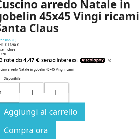
Cuscino arredo Natale in
gobelin 45x45 Vingi ricami
Santa Claus
ensioni (
0
)
,41 €
14,90 €
se incluse
/72h
cino arredo Natale in gobelin 45x45 Vingi ricami
Disponibile
Aggiungi al carrello
Compra ora