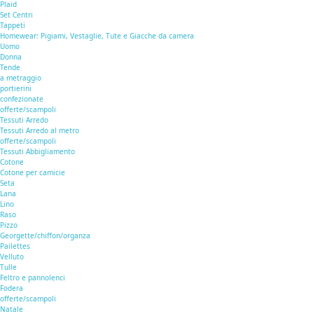
Plaid
Set Centri
Tappeti
Homewear: Pigiami, Vestaglie, Tute e Giacche da camera
Uomo
Donna
Tende
a metraggio
portierini
confezionate
offerte/scampoli
Tessuti Arredo
Tessuti Arredo al metro
offerte/scampoli
Tessuti Abbigliamento
Cotone
Cotone per camicie
Seta
Lana
Lino
Raso
Pizzo
Georgette/chiffon/organza
Pailettes
Velluto
Tulle
Feltro e pannolenci
Fodera
offerte/scampoli
Natale