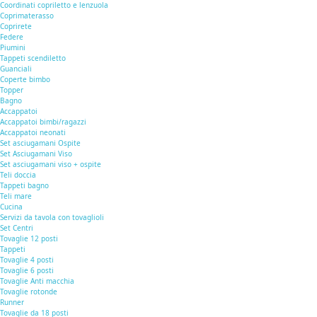
Coordinati copriletto e lenzuola
Coprimaterasso
Coprirete
Federe
Piumini
Tappeti scendiletto
Guanciali
Coperte bimbo
Topper
Bagno
Accappatoi
Accappatoi bimbi/ragazzi
Accappatoi neonati
Set asciugamani Ospite
Set Asciugamani Viso
Set asciugamani viso + ospite
Teli doccia
Tappeti bagno
Teli mare
Cucina
Servizi da tavola con tovaglioli
Set Centri
Tovaglie 12 posti
Tappeti
Tovaglie 4 posti
Tovaglie 6 posti
Tovaglie Anti macchia
Tovaglie rotonde
Runner
Tovaglie da 18 posti