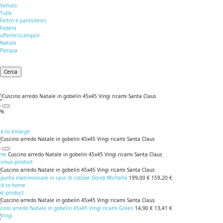
Velluto
Tulle
Feltro e pannolenci
Fodera
offerte/scampoli
Natale
Pasqua
Cerca
0%
ck to enlarge
me
Cuscino arredo Natale in gobelin 45x45 Vingi ricami Santa Claus
evious product
apunta matrimoniale in raso di cotone Dondi Michelle
199,00 €
159,20 €
ck to home
xt product
cino arredo Natale in gobelin 45x45 Vingi ricami Green
14,90 €
13,41 €