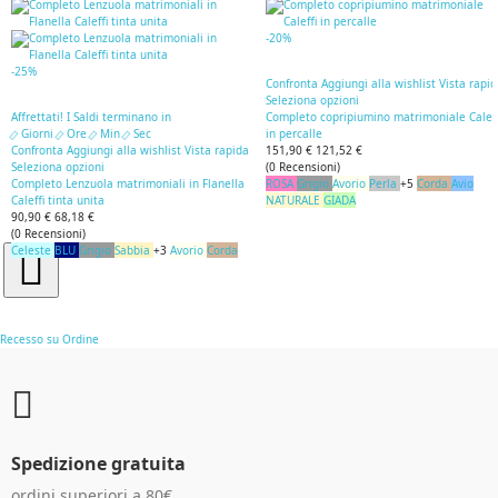
-20%
-25%
Confronta
Aggiungi alla wishlist
Vista rapi
Seleziona opzioni
Affrettati! I Saldi terminano in
Completo copripiumino matrimoniale Caleff
Giorni
Ore
Min
Sec
in percalle
Confronta
Aggiungi alla wishlist
Vista rapida
151,90 €
121,52 €
Seleziona opzioni
(
0
Recensioni
)
Completo Lenzuola matrimoniali in Flanella
ROSA
Grigio
Avorio
Perla
+5
Corda
Avio
Caleffi tinta unita
NATURALE
GIADA
90,90 €
68,18 €
(
0
Recensioni
)
Celeste
BLU
Grigio
Sabbia
+3
Avorio
Corda
Recesso su Ordine
Spedizione gratuita
ordini superiori a 80€