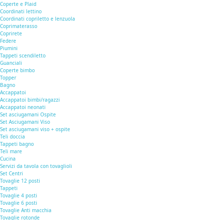
Coperte e Plaid
Coordinati lettino
Coordinati copriletto e lenzuola
Coprimaterasso
Coprirete
Federe
Piumini
Tappeti scendiletto
Guanciali
Coperte bimbo
Topper
Bagno
Accappatoi
Accappatoi bimbi/ragazzi
Accappatoi neonati
Set asciugamani Ospite
Set Asciugamani Viso
Set asciugamani viso + ospite
Teli doccia
Tappeti bagno
Teli mare
Cucina
Servizi da tavola con tovaglioli
Set Centri
Tovaglie 12 posti
Tappeti
Tovaglie 4 posti
Tovaglie 6 posti
Tovaglie Anti macchia
Tovaglie rotonde