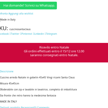
Hai domande? Scrivici su Whatsapp.
nfronta
Aggiungi alla wishlist
KU:
cuscinosantaclaus
acebook
Twitter
Pinterest
Linkedin
Telegram
Ricevilo entro Natale
Gli ordini effettuati entro il 15/12 ore 12.00
saranno consegnati entro Natale.
Descrizione
Cuscino arredo Natale in gobelin 45x45 Vingi ricami Santa Claus
Misura 45x45cm
Sfoderabile con zip e lavabile in lavatrice, completo di imbottitura
Sia fronte che retro hanno la medesima fantasia
MADE IN ITALY
Dettagli prodotto
Recensioni(0)
Comments