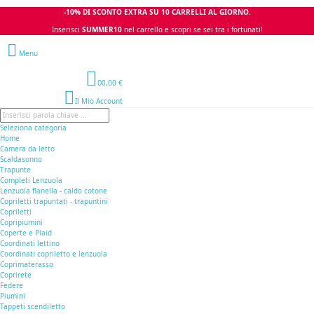
-10% DI SCONTO EXTRA SU 10 CARRELLI AL GIORNO.
Inserisci
SUMMER10
nel carrello e scopri se sei tra i fortunati!
Menu
0
0,00 €
Il Mio Account
Seleziona categoria
Home
Camera da letto
Scaldasonno
Trapunte
Completi Lenzuola
Lenzuola flanella - caldo cotone
Copriletti trapuntati - trapuntini
Copriletti
Copripiumini
Coperte e Plaid
Coordinati lettino
Coordinati copriletto e lenzuola
Coprimaterasso
Coprirete
Federe
Piumini
Tappeti scendiletto