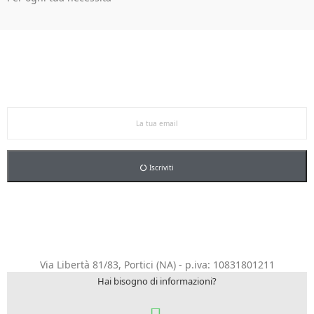
Ricevi le offerte in anteprima!
Iscriviti alla newsletter per restare aggiornato sulle
nostre promo esclusive e riceverai un buono sconto del
5% sul primo ordine.
Iscriviti
Via Libertà 81/83, Portici (NA) - p.iva: 10831801211
Hai bisogno di informazioni?