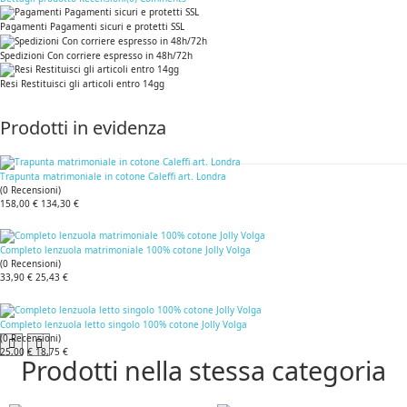
Pagamenti Pagamenti sicuri e protetti SSL
Spedizioni Con corriere espresso in 48h/72h
Resi Restituisci gli articoli entro 14gg
Prodotti in evidenza
Trapunta matrimoniale in cotone Caleffi art. Londra
(
0
Recensioni
)
158,00 €
134,30 €
Completo lenzuola matrimoniale 100% cotone Jolly Volga
(
0
Recensioni
)
33,90 €
25,43 €
Completo lenzuola letto singolo 100% cotone Jolly Volga
(
0
Recensioni
)
25,00 €
18,75 €
Prodotti nella stessa categoria