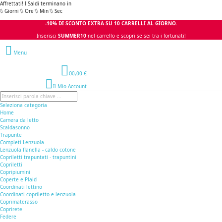
Affrettati! I Saldi terminano in
Giorni
Ore
Min
Sec
-10% DI SCONTO EXTRA SU 10 CARRELLI AL GIORNO.
Inserisci
SUMMER10
nel carrello e scopri se sei tra i fortunati!
Menu
0
0,00 €
Il Mio Account
Seleziona categoria
Home
Camera da letto
Scaldasonno
Trapunte
Completi Lenzuola
Lenzuola flanella - caldo cotone
Copriletti trapuntati - trapuntini
Copriletti
Copripiumini
Coperte e Plaid
Coordinati lettino
Coordinati copriletto e lenzuola
Coprimaterasso
Coprirete
Federe