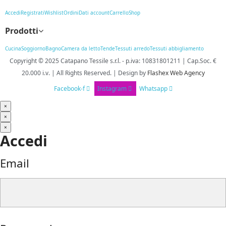
Accedi
Registrati
Wishlist
Ordini
Dati account
Carrello
Shop
Prodotti
Cucina
Soggiorno
Bagno
Camera da letto
Tende
Tessuti arredo
Tessuti abbigliamento
Copyright © 2025
Catapano Tessile s.r.l.
-
p.iva: 10831801211 | Cap.Soc. €
20.000 i.v. | All Rights Reserved. | Design
by
Flashex Web Agency
Facebook-f
Instagram
Whatsapp
×
×
×
Accedi
Email