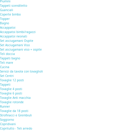
Piumini
Tappeti scendiletto
Guanciali
Coperte bimbo
Topper
Bagno
Accappatoi
Accappatoi bimbi/ragazzi
Accappatoi neonati
Set asciugamani Ospite
Set Asciugamani Viso
Set asciugamani viso + ospite
Teli doccia
Tappeti bagno
Teli mare
Cucina
Servizi da tavola con tovaglioli
Set Centri
Tovaglie 12 posti
Tappeti
Tovaglie 4 posti
Tovaglie 6 posti
Tovaglie Anti macchia
Tovaglie rotonde
Runner
Tovaglie da 18 posti
Strofinacci e Grembiuli
Soggiorno
Copridivani
Copritutto - Teli arredo