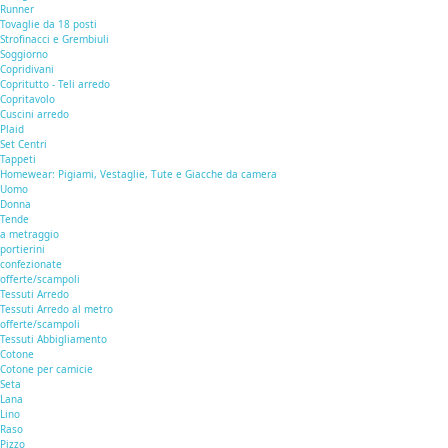
Runner
Tovaglie da 18 posti
Strofinacci e Grembiuli
Soggiorno
Copridivani
Copritutto - Teli arredo
Copritavolo
Cuscini arredo
Plaid
Set Centri
Tappeti
Homewear: Pigiami, Vestaglie, Tute e Giacche da camera
Uomo
Donna
Tende
a metraggio
portierini
confezionate
offerte/scampoli
Tessuti Arredo
Tessuti Arredo al metro
offerte/scampoli
Tessuti Abbigliamento
Cotone
Cotone per camicie
Seta
Lana
Lino
Raso
Pizzo