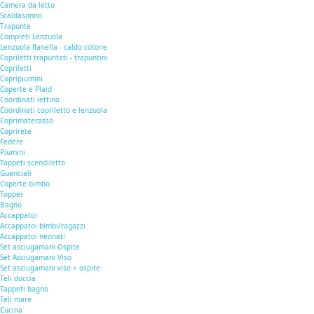
Camera da letto
Scaldasonno
Trapunte
Completi Lenzuola
Lenzuola flanella - caldo cotone
Copriletti trapuntati - trapuntini
Copriletti
Copripiumini
Coperte e Plaid
Coordinati lettino
Coordinati copriletto e lenzuola
Coprimaterasso
Coprirete
Federe
Piumini
Tappeti scendiletto
Guanciali
Coperte bimbo
Topper
Bagno
Accappatoi
Accappatoi bimbi/ragazzi
Accappatoi neonati
Set asciugamani Ospite
Set Asciugamani Viso
Set asciugamani viso + ospite
Teli doccia
Tappeti bagno
Teli mare
Cucina