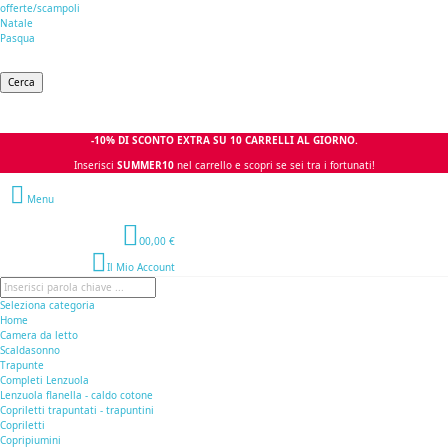
offerte/scampoli
Natale
Pasqua
Cerca
-10% DI SCONTO EXTRA SU 10 CARRELLI AL GIORNO.
Inserisci
SUMMER10
nel carrello e scopri se sei tra i fortunati!
Menu
0
0,00 €
Il Mio Account
Seleziona categoria
Home
Camera da letto
Scaldasonno
Trapunte
Completi Lenzuola
Lenzuola flanella - caldo cotone
Copriletti trapuntati - trapuntini
Copriletti
Copripiumini