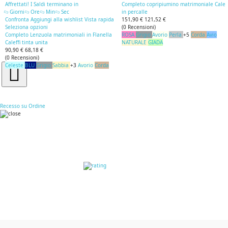
Affrettati! I Saldi terminano in
Completo copripiumino matrimoniale Caleff
Giorni
Ore
Min
Sec
in percalle
Confronta
Aggiungi alla wishlist
Vista rapida
151,90 €
121,52 €
Seleziona opzioni
(
0
Recensioni
)
Completo Lenzuola matrimoniali in Flanella
ROSA
Grigio
Avorio
Perla
+5
Corda
Avio
Caleffi tinta unita
NATURALE
GIADA
90,90 €
68,18 €
(
0
Recensioni
)
Celeste
BLU
Grigio
Sabbia
+3
Avorio
Corda
Recesso su Ordine
RECENSIONI DEI
CLIENTI