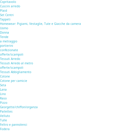
Copritavolo
Cuscini arredo
Plaid
Set Centri
Tappeti
Homewear: Pigiami, Vestaglie, Tute e Giacche da camera
Uomo
Donna
Tende
a metraggio
portierini
confezionate
offerte/scampoli
Tessuti Arredo
Tessuti Arredo al metro
offerte/scampoli
Tessuti Abbigliamento
Cotone
Cotone per camicie
Seta
Lana
Lino
Raso
Pizzo
Georgette/chiffon/organza
Pailettes
Velluto
Tulle
Feltro e pannolenci
Fodera