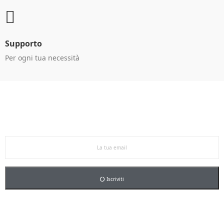
Supporto
Per ogni tua necessità
Ricevi le offerte in anteprima!
Iscriviti alla newsletter per restare aggiornato sulle
nostre promo esclusive e riceverai un buono sconto del
5% sul primo ordine.
Iscriviti