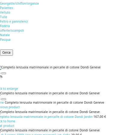
Georgette/chiffon/organza
Pailettes
Velluto
Tulle
Feltro e pannolenci
Fodera
offerte/scampoli
Natale
Pasqua
Cerca
0%
ck to enlarge
me
Completo lenzuola matrimoniale in percalle di cotone Dondi Geneve
evious product
pleto lenzuola matrimoniale in percalle di cotone Dondi Jardin
167,00 €
ck to home
xt product