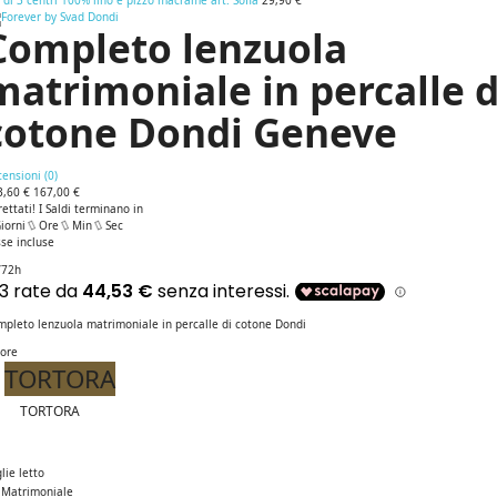
 di 3 centri 100% lino e pizzo macramè art. Sofia
29,90 €
Completo lenzuola
matrimoniale in percalle d
cotone Dondi Geneve
ensioni (
0
)
3,60 €
167,00 €
rettati! I Saldi terminano in
iorni
Ore
Min
Sec
se incluse
/72h
mpleto lenzuola matrimoniale in percalle di cotone Dondi
lore
TORTORA
TORTORA
lie letto
Matrimoniale