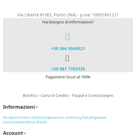
Via Libertà 81/83, Portici (NA) - p.iva: 10831801211
Hai bisogno di informazioni?
+39 366 9049521​
+39 081 7763335
Pagamenti Sicuri al 100%
Bonifico - Carta di Credito - Paypal e Contrassegno
Informazioni
Chi Siamo
Termini e Condizioni
Spedizioni e resi
Privacy Policy
Pagamenti
sicuri
Contattaci
Elenco Brands
Account