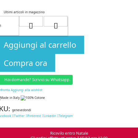
Ultimi articoli in magazzino
Aggiungi al carrello
Compra ora
Hai domande? Scrivici su Whatsapp.
nfronta
Aggiungi alla wishlist
KU:
genevedondi
acebook
Twitter
Pinterest
Linkedin
Telegram
Ricevilo entro Natale