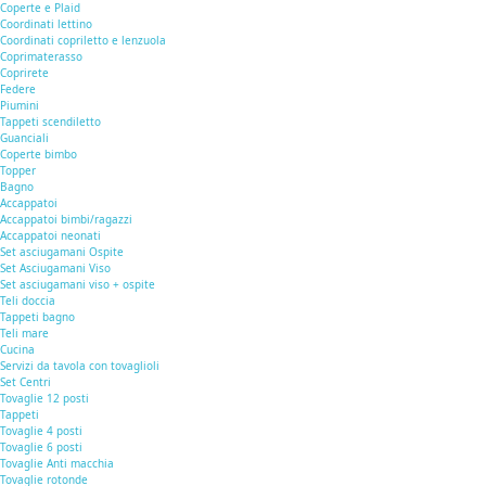
Coperte e Plaid
Coordinati lettino
Coordinati copriletto e lenzuola
Coprimaterasso
Coprirete
Federe
Piumini
Tappeti scendiletto
Guanciali
Coperte bimbo
Topper
Bagno
Accappatoi
Accappatoi bimbi/ragazzi
Accappatoi neonati
Set asciugamani Ospite
Set Asciugamani Viso
Set asciugamani viso + ospite
Teli doccia
Tappeti bagno
Teli mare
Cucina
Servizi da tavola con tovaglioli
Set Centri
Tovaglie 12 posti
Tappeti
Tovaglie 4 posti
Tovaglie 6 posti
Tovaglie Anti macchia
Tovaglie rotonde