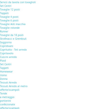
Servizi da tavola con tovaglioli
Set Centri
Tovaglie 12 posti
Tappeti
Tovaglie 4 posti
Tovaglie 6 posti
Tovaglie Anti macchia
Tovaglie rotonde
Runner
Tovaglie da 18 posti
Strofinacci e Grembiuli
Soggiorno
Copridivani
Copritutto - Teli arredo
Copritavolo
Cuscini arredo
Plaid
Set Centri
Tappeti
Homewear
Uomo
Donna
Tessuti Arredo
Tessuti Arredo al metro
offerte/scampoli
Tende
a metraggio
portierini
confezionate
offerte/scampoli