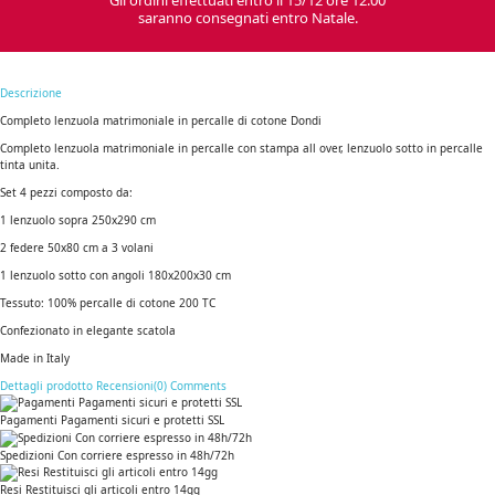
Gli ordini effettuati entro il 15/12 ore 12.00
saranno consegnati entro Natale.
Descrizione
Completo lenzuola matrimoniale in percalle di cotone Dondi
Completo lenzuola matrimoniale in percalle con stampa all over, lenzuolo sotto in percalle
tinta unita.
Set 4 pezzi composto da:
1 lenzuolo sopra 250x290 cm
2 federe 50x80 cm a 3 volani
1 lenzuolo sotto con angoli 180x200x30 cm
Tessuto: 100% percalle di cotone 200 TC
Confezionato in elegante scatola
Made in Italy
Dettagli prodotto
Recensioni(0)
Comments
Pagamenti Pagamenti sicuri e protetti SSL
Spedizioni Con corriere espresso in 48h/72h
Resi Restituisci gli articoli entro 14gg