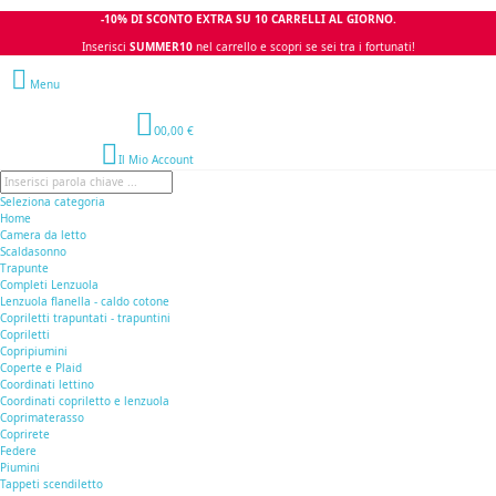
-10% DI SCONTO EXTRA SU 10 CARRELLI AL GIORNO.
Inserisci
SUMMER10
nel carrello e scopri se sei tra i fortunati!
Menu
0
0,00 €
Il Mio Account
Seleziona categoria
Home
Camera da letto
Scaldasonno
Trapunte
Completi Lenzuola
Lenzuola flanella - caldo cotone
Copriletti trapuntati - trapuntini
Copriletti
Copripiumini
Coperte e Plaid
Coordinati lettino
Coordinati copriletto e lenzuola
Coprimaterasso
Coprirete
Federe
Piumini
Tappeti scendiletto