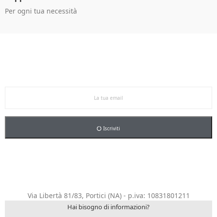
Per ogni tua necessità
Ricevi le offerte in anteprima!
Iscriviti alla newsletter per restare aggiornato sulle
nostre promo esclusive e riceverai un buono sconto del
5% sul primo ordine.
Iscriviti
Via Libertà 81/83, Portici (NA) - p.iva: 10831801211
Hai bisogno di informazioni?