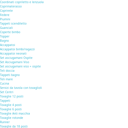
Coordinati copriletto e lenzuola
Coprimaterasso
Coprirete
Federe
Piumini
Tappeti scendiletto
Guanciali
Coperte bimbo
Topper
Bagno
Accappatoi
Accappatoi bimbi/ragazzi
Accappatoi neonati
Set asciugamani Ospite
Set Asciugamani Viso
Set asciugamani viso + ospite
Teli doccia
Tappeti bagno
Teli mare
Cucina
Servizi da tavola con tovaglioli
Set Centri
Tovaglie 12 posti
Tappeti
Tovaglie 4 posti
Tovaglie 6 posti
Tovaglie Anti macchia
Tovaglie rotonde
Runner
Tovaglie da 18 posti