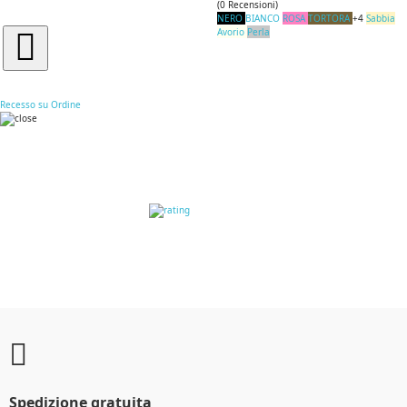
(
0
Recensioni
)
NERO
BIANCO
ROSA
TORTORA
+4
Sabbia
Avorio
Perla
Recesso su Ordine
RECENSIONI DEI
CLIENTI
Spedizione gratuita