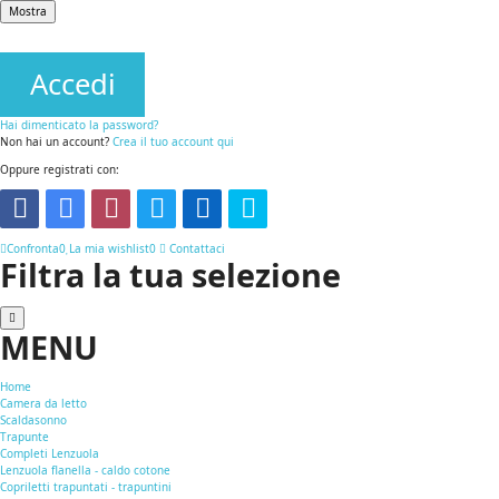
Mostra
Accedi
Hai dimenticato la password?
Non hai un account?
Crea il tuo account qui
Oppure registrati con:
Confronta
0
La mia wishlist
0
Contattaci
Filtra la tua selezione
MENU
Home
Camera da letto
Scaldasonno
Trapunte
Completi Lenzuola
Lenzuola flanella - caldo cotone
Copriletti trapuntati - trapuntini