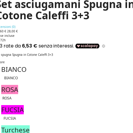
Set asciugamani Spugna i
Cotone Caleffi 3+3
ensioni (
0
)
,60 €
28,00 €
se incluse
/72h
 spugna Spugna in Cotone Caleffi 3+3
lore
BIANCO
BIANCO
ROSA
ROSA
FUCSIA
FUCSIA
Turchese