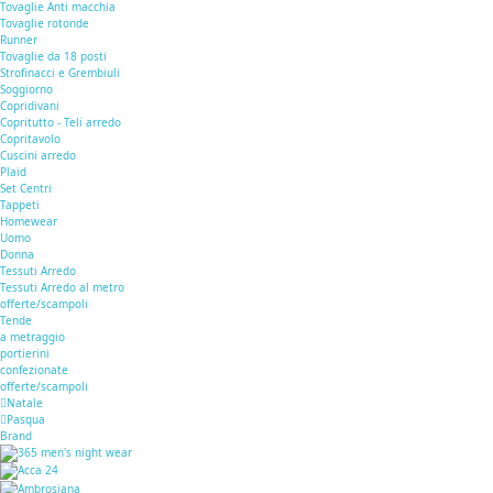
Tovaglie Anti macchia
Tovaglie rotonde
Runner
Tovaglie da 18 posti
Strofinacci e Grembiuli
Soggiorno
Copridivani
Copritutto - Teli arredo
Copritavolo
Cuscini arredo
Plaid
Set Centri
Tappeti
Homewear
Uomo
Donna
Tessuti Arredo
Tessuti Arredo al metro
offerte/scampoli
Tende
a metraggio
portierini
confezionate
offerte/scampoli
Natale
Pasqua
Brand