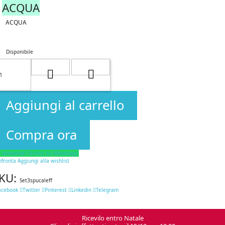
ACQUA
ACQUA
Disponibile
Aggiungi al carrello
Compra ora
i domande? Scrivici su Whatsapp.
nfronta
Aggiungi alla wishlist
KU:
Set3spucaleff
acebook
Twitter
Pinterest
Linkedin
Telegram
Ricevilo entro Natale