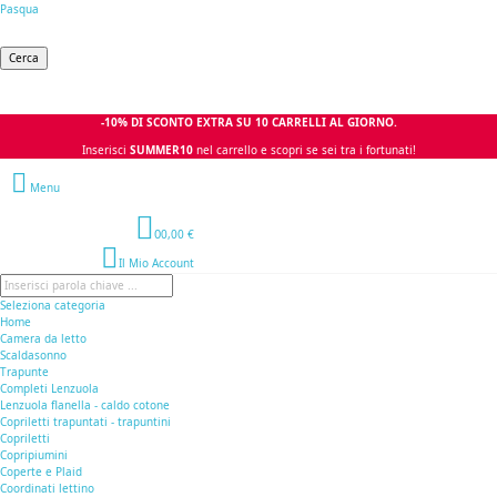
Pasqua
Cerca
-10% DI SCONTO EXTRA SU 10 CARRELLI AL GIORNO.
Inserisci
SUMMER10
nel carrello e scopri se sei tra i fortunati!
Menu
0
0,00 €
Il Mio Account
Seleziona categoria
Home
Camera da letto
Scaldasonno
Trapunte
Completi Lenzuola
Lenzuola flanella - caldo cotone
Copriletti trapuntati - trapuntini
Copriletti
Copripiumini
Coperte e Plaid
Coordinati lettino