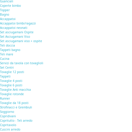
Guanciali
Coperte bimbo
Topper
Bagno
Accappatoi
Accappatoi bimbi/ragazzi
Accappatoi neonati
Set asciugamani Ospite
Set Asciugamani Viso
Set asciugamani viso + ospite
Teli doccia
Tappeti bagno
Teli mare
Cucina
Servizi da tavola con tovaglioli
Set Centri
Tovaglie 12 posti
Tappeti
Tovaglie 4 posti
Tovaglie 6 posti
Tovaglie Anti macchia
Tovaglie rotonde
Runner
Tovaglie da 18 posti
Strofinacci e Grembiuli
Soggiorno
Copridivani
Copritutto - Teli arredo
Copritavolo
Cuscini arredo