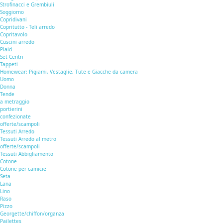
Strofinacci e Grembiuli
Soggiorno
Copridivani
Copritutto - Teli arredo
Copritavolo
Cuscini arredo
Plaid
Set Centri
Tappeti
Homewear: Pigiami, Vestaglie, Tute e Giacche da camera
Uomo
Donna
Tende
a metraggio
portierini
confezionate
offerte/scampoli
Tessuti Arredo
Tessuti Arredo al metro
offerte/scampoli
Tessuti Abbigliamento
Cotone
Cotone per camicie
Seta
Lana
Lino
Raso
Pizzo
Georgette/chiffon/organza
Pailettes