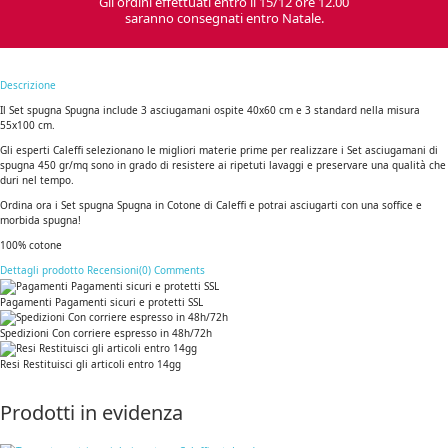
Gli ordini effettuati entro il 15/12 ore 12.00
saranno consegnati entro Natale.
Descrizione
Il Set spugna Spugna include 3 asciugamani ospite 40x60 cm e 3 standard nella misura
55x100 cm.
Gli esperti Caleffi selezionano le migliori materie prime per realizzare i Set asciugamani di
spugna 450 gr/mq sono in grado di resistere ai ripetuti lavaggi e preservare una qualità che
duri nel tempo.
Ordina ora i Set spugna Spugna in Cotone di Caleffi e potrai asciugarti con una soffice e
morbida spugna!
100% cotone
Dettagli prodotto
Recensioni(0)
Comments
Pagamenti Pagamenti sicuri e protetti SSL
Spedizioni Con corriere espresso in 48h/72h
Resi Restituisci gli articoli entro 14gg
Prodotti in evidenza