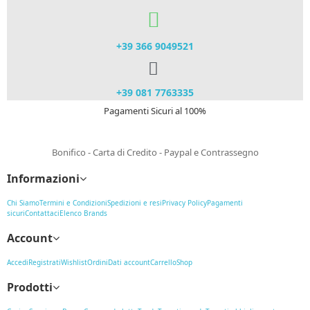
+39 366 9049521​
+39 081 7763335
Pagamenti Sicuri al 100%
Bonifico - Carta di Credito - Paypal e Contrassegno
Informazioni
Chi Siamo
Termini e Condizioni
Spedizioni e resi
Privacy Policy
Pagamenti
sicuri
Contattaci
Elenco Brands
Account
Accedi
Registrati
Wishlist
Ordini
Dati account
Carrello
Shop
Prodotti