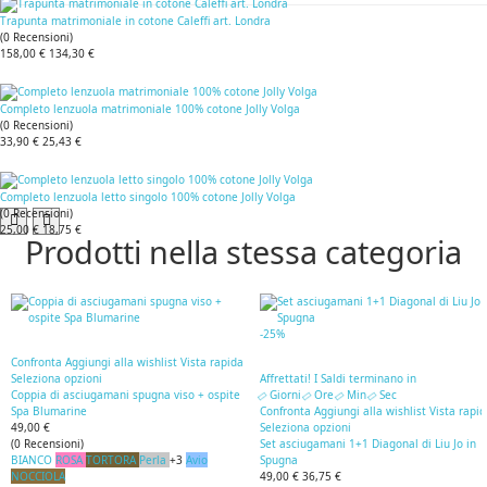
Trapunta matrimoniale in cotone Caleffi art. Londra
(
0
Recensioni
)
158,00 €
134,30 €
Completo lenzuola matrimoniale 100% cotone Jolly Volga
(
0
Recensioni
)
33,90 €
25,43 €
Completo lenzuola letto singolo 100% cotone Jolly Volga
(
0
Recensioni
)
25,00 €
18,75 €
Prodotti nella stessa categoria
-25%
Confronta
Aggiungi alla wishlist
Vista rapida
Seleziona opzioni
Affrettati! I Saldi terminano in
Coppia di asciugamani spugna viso + ospite
Giorni
Ore
Min
Sec
Spa Blumarine
Confronta
Aggiungi alla wishlist
Vista rapi
49,00 €
Seleziona opzioni
(
0
Recensioni
)
Set asciugamani 1+1 Diagonal di Liu Jo in
BIANCO
ROSA
TORTORA
Perla
+3
Avio
Spugna
NOCCIOLA
49,00 €
36,75 €