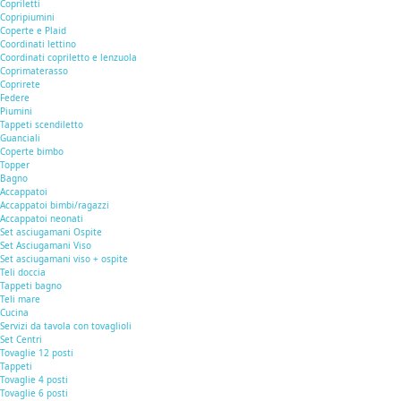
Copriletti
Copripiumini
Coperte e Plaid
Coordinati lettino
Coordinati copriletto e lenzuola
Coprimaterasso
Coprirete
Federe
Piumini
Tappeti scendiletto
Guanciali
Coperte bimbo
Topper
Bagno
Accappatoi
Accappatoi bimbi/ragazzi
Accappatoi neonati
Set asciugamani Ospite
Set Asciugamani Viso
Set asciugamani viso + ospite
Teli doccia
Tappeti bagno
Teli mare
Cucina
Servizi da tavola con tovaglioli
Set Centri
Tovaglie 12 posti
Tappeti
Tovaglie 4 posti
Tovaglie 6 posti