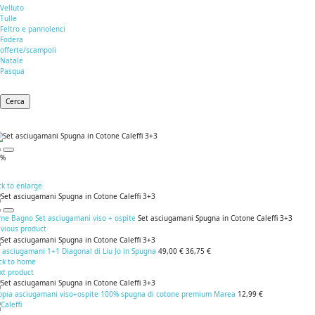
Velluto
Tulle
Feltro e pannolenci
Fodera
offerte/scampoli
Natale
Pasqua
Cerca
0%
ck to enlarge
me
Bagno
Set asciugamani viso + ospite
Set asciugamani Spugna in Cotone Caleffi 3+3
evious product
 asciugamani 1+1 Diagonal di Liu Jo in Spugna
49,00 €
36,75 €
ck to home
xt product
ppia asciugamani viso+ospite 100% spugna di cotone premium Marea
12,99 €