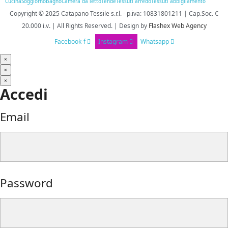
Cucina
Soggiorno
Bagno
Camera da letto
Tende
Tessuti arredo
Tessuti abbigliamento
Copyright © 2025
Catapano Tessile s.r.l.
-
p.iva: 10831801211 | Cap.Soc. €
20.000 i.v. | All Rights Reserved. | Design
by
Flashex Web Agency
Facebook-f
Instagram
Whatsapp
×
×
×
Accedi
Email
Password