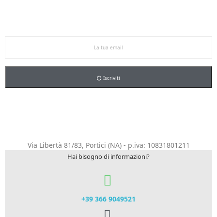
Ricevi le offerte in anteprima!
Iscriviti alla newsletter per restare aggiornato sulle
nostre promo esclusive e riceverai un buono sconto del
5% sul primo ordine.
Iscriviti
Via Libertà 81/83, Portici (NA) - p.iva: 10831801211
Hai bisogno di informazioni?
+39 366 9049521​