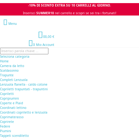
-10% DI SCONTO EXTRA SU 10 CARRELLI AL GIORNO.
Inserisci
SUMMER10
nel carrello e scopri se sei tra i fortunati!
Menu
0
0,00 €
Il Mio Account
Seleziona categoria
Home
Camera da letto
Scaldasonno
Trapunte
Completi Lenzuola
Lenzuola flanella - caldo cotone
Copriletti trapuntati - trapuntini
Copriletti
Copripiumini
Coperte e Plaid
Coordinati lettino
Coordinati copriletto e lenzuola
Coprimaterasso
Coprirete
Federe
Piumini
Tappeti scendiletto