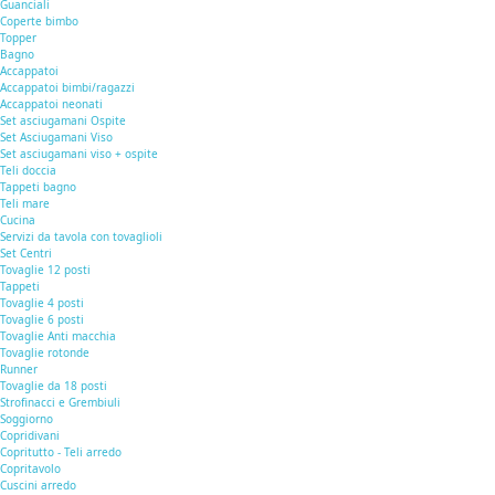
Guanciali
Coperte bimbo
Topper
Bagno
Accappatoi
Accappatoi bimbi/ragazzi
Accappatoi neonati
Set asciugamani Ospite
Set Asciugamani Viso
Set asciugamani viso + ospite
Teli doccia
Tappeti bagno
Teli mare
Cucina
Servizi da tavola con tovaglioli
Set Centri
Tovaglie 12 posti
Tappeti
Tovaglie 4 posti
Tovaglie 6 posti
Tovaglie Anti macchia
Tovaglie rotonde
Runner
Tovaglie da 18 posti
Strofinacci e Grembiuli
Soggiorno
Copridivani
Copritutto - Teli arredo
Copritavolo
Cuscini arredo