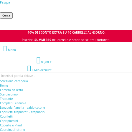
Pasqua
Cerca
-10% DI SCONTO EXTRA SU 10 CARRELLI AL GIORNO.
Inserisci
SUMMER10
nel carrello e scopri se sei tra i fortunati!
Menu
0
0,00 €
Il Mio Account
Seleziona categoria
Home
Camera da letto
Scaldasonno
Trapunte
Completi Lenzuola
Lenzuola flanella - caldo cotone
Copriletti trapuntati - trapuntini
Copriletti
Copripiumini
Coperte e Plaid
Coordinati lettino