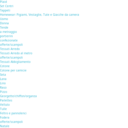
Plaid
Set Centri
Tappeti
Homewear: Pigiami, Vestaglie, Tute e Giacche da camera
Uomo
Donna
Tende
a metraggio
portierini
confezionate
offerte/scampoli
Tessuti Arredo
Tessuti Arredo al metro
offerte/scampoli
Tessuti Abbigliamento
Cotone
Cotone per camicie
Seta
Lana
Lino
Raso
Pizzo
Georgette/chiffon/organza
Pailettes
Velluto
Tulle
Feltro e pannolenci
Fodera
offerte/scampoli
Natale