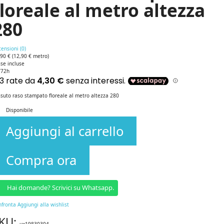
floreale al metro altezza
280
ensioni (
0
)
,90 €
(12,90 € metro)
se incluse
/72h
suto raso stampato floreale al metro altezza 280
Disponibile
Aggiungi al carrello
Compra ora
Hai domande? Scrivici su Whatsapp.
nfronta
Aggiungi alla wishlist
KU:
ux19830304