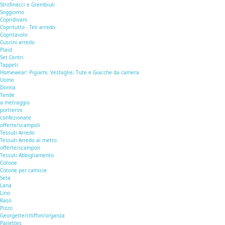
Strofinacci e Grembiuli
Soggiorno
Copridivani
Copritutto - Teli arredo
Copritavolo
Cuscini arredo
Plaid
Set Centri
Tappeti
Homewear: Pigiami, Vestaglie, Tute e Giacche da camera
Uomo
Donna
Tende
a metraggio
portierini
confezionate
offerte/scampoli
Tessuti Arredo
Tessuti Arredo al metro
offerte/scampoli
Tessuti Abbigliamento
Cotone
Cotone per camicie
Seta
Lana
Lino
Raso
Pizzo
Georgette/chiffon/organza
Pailettes