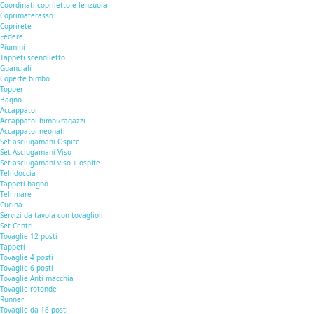
Coordinati copriletto e lenzuola
Coprimaterasso
Coprirete
Federe
Piumini
Tappeti scendiletto
Guanciali
Coperte bimbo
Topper
Bagno
Accappatoi
Accappatoi bimbi/ragazzi
Accappatoi neonati
Set asciugamani Ospite
Set Asciugamani Viso
Set asciugamani viso + ospite
Teli doccia
Tappeti bagno
Teli mare
Cucina
Servizi da tavola con tovaglioli
Set Centri
Tovaglie 12 posti
Tappeti
Tovaglie 4 posti
Tovaglie 6 posti
Tovaglie Anti macchia
Tovaglie rotonde
Runner
Tovaglie da 18 posti