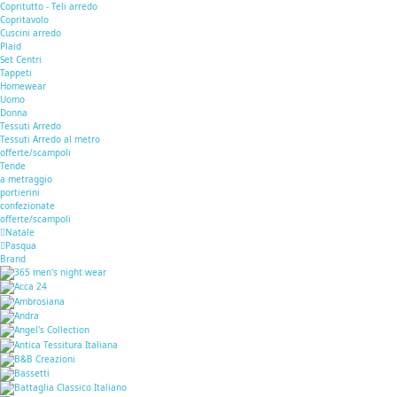
Copritutto - Teli arredo
Copritavolo
Cuscini arredo
Plaid
Set Centri
Tappeti
Homewear
Uomo
Donna
Tessuti Arredo
Tessuti Arredo al metro
offerte/scampoli
Tende
a metraggio
portierini
confezionate
offerte/scampoli
Natale
Pasqua
Brand