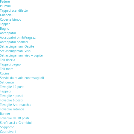
Federe
Piumini
Tappeti scendiletto
Guanciali
Coperte bimbo
Topper
Bagno
Accappatoi
Accappatoi bimbi/ragazzi
Accappatoi neonati
Set asciugamani Ospite
Set Asciugamani Viso
Set asciugamani viso + ospite
Teli doccia
Tappeti bagno
Teli mare
Cucina
Servizi da tavola con tovaglioli
Set Centri
Tovaglie 12 posti
Tappeti
Tovaglie 4 posti
Tovaglie 6 posti
Tovaglie Anti macchia
Tovaglie rotonde
Runner
Tovaglie da 18 posti
Strofinacci e Grembiuli
Soggiorno
Copridivani