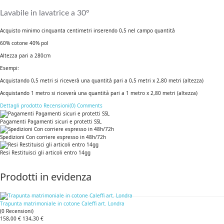
Lavabile in lavatrice a 30°
Acquisto minimo cinquanta centimetri inserendo 0,5 nel campo quantità
60% cotone 40% pol
Altezza pari a 280cm
Esempi:
Acquistando 0,5 metri si riceverà una quantità pari a 0,5 metri x 2,80 metri (altezza)
Acquistando 1 metro si riceverà una quantità pari a 1 metro x 2,80 metri (altezza)
Dettagli prodotto
Recensioni(0)
Comments
Pagamenti Pagamenti sicuri e protetti SSL
Spedizioni Con corriere espresso in 48h/72h
Resi Restituisci gli articoli entro 14gg
Prodotti in evidenza
Trapunta matrimoniale in cotone Caleffi art. Londra
(
0
Recensioni
)
158,00 €
134,30 €