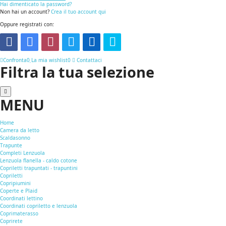
Hai dimenticato la password?
Non hai un account?
Crea il tuo account qui
Oppure registrati con:
Confronta
0
La mia wishlist
0
Contattaci
Filtra la tua selezione
MENU
Home
Camera da letto
Scaldasonno
Trapunte
Completi Lenzuola
Lenzuola flanella - caldo cotone
Copriletti trapuntati - trapuntini
Copriletti
Copripiumini
Coperte e Plaid
Coordinati lettino
Coordinati copriletto e lenzuola
Coprimaterasso
Coprirete