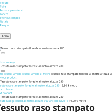
Velluto
Tulle
Feltro e pannolenci
Fodera
offerte/scampoli
Natale
Pasqua
Cerca
ck to enlarge
me
Tessuti Arredo
Tessuti Arredo al metro
Tessuto raso stampato floreale al metro altezza 2
evious product
suto raso stampato floreale al metro altezza 280
12,90 €
metro
ck to home
xt product
suto raso jacquard al metro altezza 300 articolo DF2116
19,90 €
metro
Tessuto raso stampato