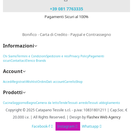
+39 081 7763335
Pagamenti Sicuri al 100%
Bonifico - Carta di Credito - Paypal e Contrassegno
Informazioni
Chi Siamo
Termini e Condizioni
Spedizioni e resi
Privacy Policy
Pagamenti
sicuri
Contattaci
Elenco Brands
Account
Accedi
Registrati
Wishlist
Ordini
Dati account
Carrello
Shop
Prodotti
Cucina
Soggiorno
Bagno
Camera da letto
Tende
Tessuti arredo
Tessuti abbigliamento
Copyright © 2025
Catapano Tessile s.r.l.
-
p.iva: 10831801211 | Cap.Soc. €
20.000 i.v. | All Rights Reserved. | Design
by
Flashex Web Agency
Facebook-f
Instagram
Whatsapp