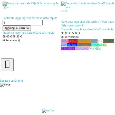
-30%
-20%
Confronta
Aggiungi alla wishlist
Vista rapida
Confronta
Aggiungi alla wishlist
Vista rapi
Seleziona opzioni
Aggiungi al carrello
Trapunta singola modern Caleffi double fa
Trapunta invernale Caleffi Canada singola
90,00 €
72,00 €
69,00 €
48,30 €
(
0
Recensioni
)
(
0
Recensioni
)
ROSA
ROSSO
ARANCIO
Grigio
+10
TORTORA
Avio
Bluette
NOCCIOLA
ANICE
GIADA
ORCHIDEA
CICLAMINO
VANIGLIA
Recesso su Ordine
RECENSIONI DEI