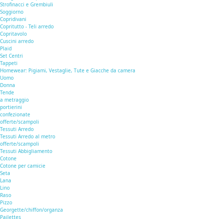
Strofinacci e Grembiuli
Soggiorno
Copridivani
Copritutto - Teli arredo
Copritavolo
Cuscini arredo
Plaid
Set Centri
Tappeti
Homewear: Pigiami, Vestaglie, Tute e Giacche da camera
Uomo
Donna
Tende
a metraggio
portierini
confezionate
offerte/scampoli
Tessuti Arredo
Tessuti Arredo al metro
offerte/scampoli
Tessuti Abbigliamento
Cotone
Cotone per camicie
Seta
Lana
Lino
Raso
Pizzo
Georgette/chiffon/organza
Pailettes