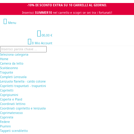
-10% DI SCONTO EXTRA SU 10 CARRELLI AL GIORNO.
Inserisci
SUMMER10
nel carrello e scopri se sei tra i fortunati!
Menu
0
0,00 €
Il Mio Account
Seleziona categoria
Home
Camera da letto
Scaldasonno
Trapunte
Completi Lenzuola
Lenzuola flanella - caldo cotone
Copriletti trapuntati - trapuntini
Copriletti
Copripiumini
Coperte e Plaid
Coordinati lettino
Coordinati copriletto e lenzuola
Coprimaterasso
Coprirete
Federe
Piumini
Tappeti scendiletto