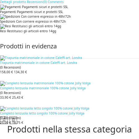
Dettagli prodotto
Recensioni(0)
Comments
Pagamenti Pagamenti sicuri e protetti SSL
Spedizioni Con corriere espresso in 48h/72h
Resi Restituisci gli articoli entro 14gg
Prodotti in evidenza
Trapunta matrimoniale in cotone Caleffi art. Londra
(
0
Recensioni
)
158,00 €
134,30 €
Completo lenzuola matrimoniale 100% cotone Jolly Volga
(
0
Recensioni
)
33,90 €
25,43 €
Completo lenzuola letto singolo 100% cotone Jolly Volga
(
0
Recensioni
)
25,00 €
18,75 €
Prodotti nella stessa categoria