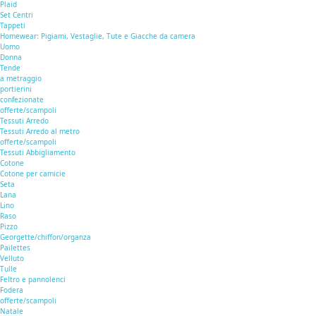
Plaid
Set Centri
Tappeti
Homewear: Pigiami, Vestaglie, Tute e Giacche da camera
Uomo
Donna
Tende
a metraggio
portierini
confezionate
offerte/scampoli
Tessuti Arredo
Tessuti Arredo al metro
offerte/scampoli
Tessuti Abbigliamento
Cotone
Cotone per camicie
Seta
Lana
Lino
Raso
Pizzo
Georgette/chiffon/organza
Pailettes
Velluto
Tulle
Feltro e pannolenci
Fodera
offerte/scampoli
Natale