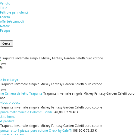
Velluto
Tulle
Feltro e pannolenci
Fodera
offerte/scampoli
Natale
Pasqua
Cerca
0%
ck to enlarge
me
Camera da letto
Trapunte
Trapunta invernale singola Mickey Fantasy Garden Caleffi puro
tone
evious product
apunta matrimoniale Dolomiti Dondi
348,00 €
278,40 €
ck to home
xt product
punta letto 1 piazza puro cotone Check by Caleffi
108,90 €
76,23 €