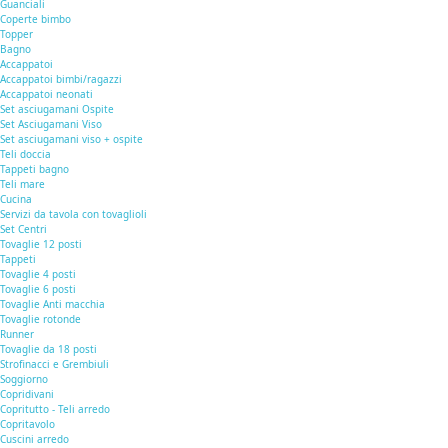
Guanciali
Coperte bimbo
Topper
Bagno
Accappatoi
Accappatoi bimbi/ragazzi
Accappatoi neonati
Set asciugamani Ospite
Set Asciugamani Viso
Set asciugamani viso + ospite
Teli doccia
Tappeti bagno
Teli mare
Cucina
Servizi da tavola con tovaglioli
Set Centri
Tovaglie 12 posti
Tappeti
Tovaglie 4 posti
Tovaglie 6 posti
Tovaglie Anti macchia
Tovaglie rotonde
Runner
Tovaglie da 18 posti
Strofinacci e Grembiuli
Soggiorno
Copridivani
Copritutto - Teli arredo
Copritavolo
Cuscini arredo