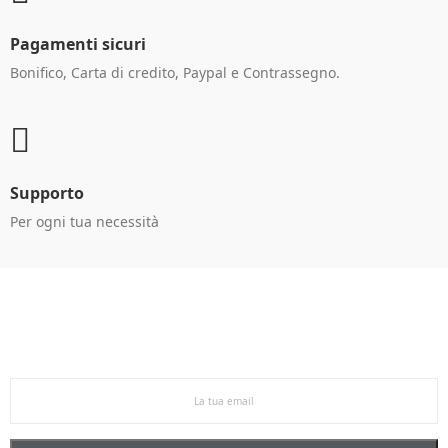
Pagamenti sicuri
Bonifico, Carta di credito, Paypal e Contrassegno.
Supporto
Per ogni tua necessità
Ricevi le offerte in anteprima!
Iscriviti alla newsletter per restare aggiornato sulle
nostre promo esclusive e riceverai un buono sconto del
5% sul primo ordine.