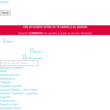
Pasqua
Cerca
-10% DI SCONTO EXTRA SU 10 CARRELLI AL GIORNO.
Inserisci
SUMMER10
nel carrello e scopri se sei tra i fortunati!
Menu
0
0,00 €
Il Mio Account
Seleziona categoria
Home
Camera da letto
Scaldasonno
Trapunte
Completi Lenzuola
Lenzuola flanella - caldo cotone
Copriletti trapuntati - trapuntini
Copriletti
Copripiumini
Coperte e Plaid
Coordinati lettino