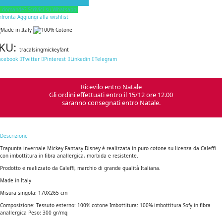
i domande? Scrivici su Whatsapp.
nfronta
Aggiungi alla wishlist
KU:
tracalsingmickeyfant
acebook
Twitter
Pinterest
Linkedin
Telegram
Ricevilo entro Natale
Gli ordini effettuati entro il 15/12 ore 12.00
saranno consegnati entro Natale.
Descrizione
Trapunta invernale Mickey Fantasy Disney è realizzata in puro cotone su licenza da Caleffi
con imbottitura in fibra anallergica, morbida e resistente.
Prodotto e realizzato da Caleffi, marchio di grande qualità Italiana.
Made in Italy
Misura singola: 170X265 cm
Composizione: Tessuto esterno: 100% cotone Imbottitura: 100% imbottitura Sofy in fibra
anallergica Peso: 300 gr/mq