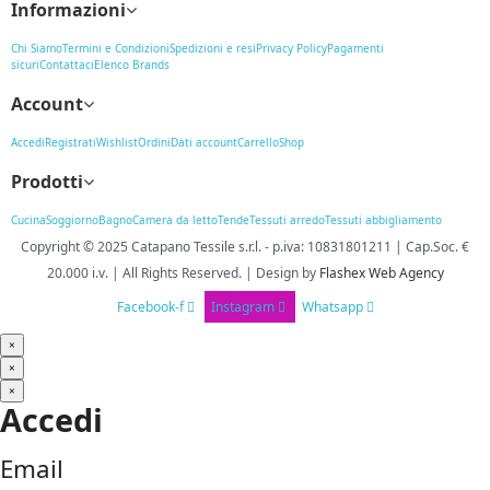
Informazioni
Chi Siamo
Termini e Condizioni
Spedizioni e resi
Privacy Policy
Pagamenti
sicuri
Contattaci
Elenco Brands
Account
Accedi
Registrati
Wishlist
Ordini
Dati account
Carrello
Shop
Prodotti
Cucina
Soggiorno
Bagno
Camera da letto
Tende
Tessuti arredo
Tessuti abbigliamento
Copyright © 2025
Catapano Tessile s.r.l.
-
p.iva: 10831801211 | Cap.Soc. €
20.000 i.v. | All Rights Reserved. | Design
by
Flashex Web Agency
Facebook-f
Instagram
Whatsapp
×
×
×
Accedi
Email