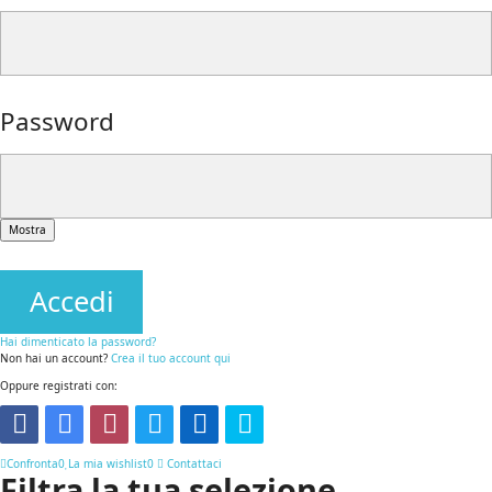
Password
Mostra
Accedi
Hai dimenticato la password?
Non hai un account?
Crea il tuo account qui
Oppure registrati con:
Confronta
0
La mia wishlist
0
Contattaci
Filtra la tua selezione