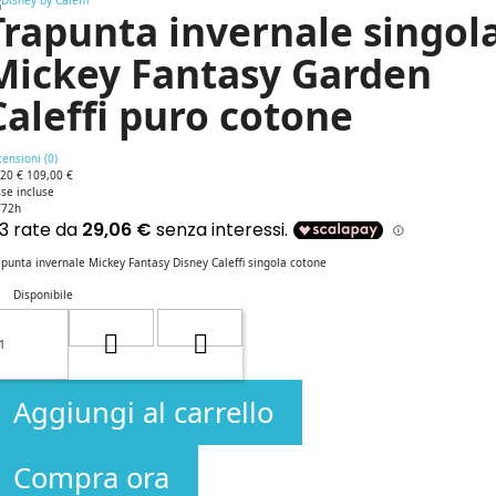
Trapunta invernale singol
Mickey Fantasy Garden
Caleffi puro cotone
ensioni (
0
)
,20 €
109,00 €
se incluse
/72h
punta invernale Mickey Fantasy Disney Caleffi singola cotone
Disponibile
Aggiungi al carrello
Compra ora