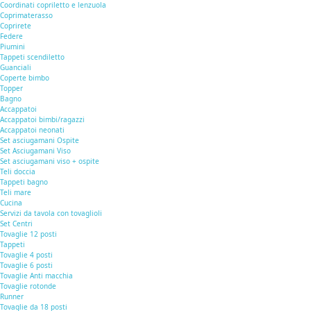
Coordinati copriletto e lenzuola
Coprimaterasso
Coprirete
Federe
Piumini
Tappeti scendiletto
Guanciali
Coperte bimbo
Topper
Bagno
Accappatoi
Accappatoi bimbi/ragazzi
Accappatoi neonati
Set asciugamani Ospite
Set Asciugamani Viso
Set asciugamani viso + ospite
Teli doccia
Tappeti bagno
Teli mare
Cucina
Servizi da tavola con tovaglioli
Set Centri
Tovaglie 12 posti
Tappeti
Tovaglie 4 posti
Tovaglie 6 posti
Tovaglie Anti macchia
Tovaglie rotonde
Runner
Tovaglie da 18 posti