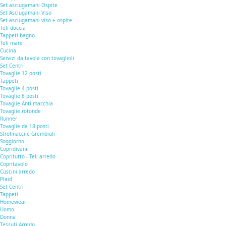
Set asciugamani Ospite
Set Asciugamani Viso
Set asciugamani viso + ospite
Teli doccia
Tappeti bagno
Teli mare
Cucina
Servizi da tavola con tovaglioli
Set Centri
Tovaglie 12 posti
Tappeti
Tovaglie 4 posti
Tovaglie 6 posti
Tovaglie Anti macchia
Tovaglie rotonde
Runner
Tovaglie da 18 posti
Strofinacci e Grembiuli
Soggiorno
Copridivani
Copritutto - Teli arredo
Copritavolo
Cuscini arredo
Plaid
Set Centri
Tappeti
Homewear
Uomo
Donna
Tessuti Arredo