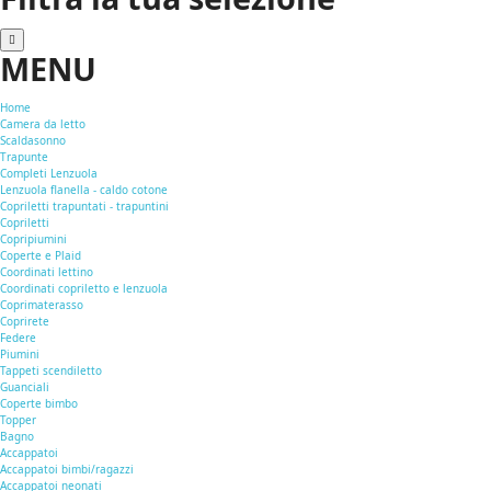
MENU
Home
Camera da letto
Scaldasonno
Trapunte
Completi Lenzuola
Lenzuola flanella - caldo cotone
Copriletti trapuntati - trapuntini
Copriletti
Copripiumini
Coperte e Plaid
Coordinati lettino
Coordinati copriletto e lenzuola
Coprimaterasso
Coprirete
Federe
Piumini
Tappeti scendiletto
Guanciali
Coperte bimbo
Topper
Bagno
Accappatoi
Accappatoi bimbi/ragazzi
Accappatoi neonati